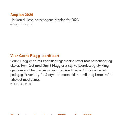
Årsplan 2026
Her kan du lese barnehagens årsplan for 2026.
02.02.2026 13.58
Vi er Grønt Flagg- sertifisert
Grønt Flagg er en miljøsertifiseringsordning rettet mot barnehager og
skoler. Formålet med Grønt Flagg er å styrke bærekraftig utvikling
gjennom å jobbe med miljø sammen med barna. Ordningen er et
pedagogisk verktøy for å styrke temaene klima, miljø og bærekraft i
arbeidet med barna.
29.09.2025 11.12