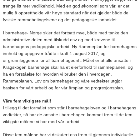
trenge litt mer vedlikehold. Med en god økonomi som vår, er det
mulig å opprettholde vår høye standard når det gjelder både de
fysiske rammebetingelsene og det pedagogiske innholdet.
I barnehage- Norge skjer det fortsatt mye, både med tanke den
administrative delen med tilskudd osv og med kravene til
barnehagens pedagogiske arbeid. Ny Rammeplan for barnehagens
innhold og oppgaver trådte i kraft 1.august 2017, og
er grunnleggende for all barnehagedrift. Målet er at alle ansatte i
Kragskogen barnehage skal ha et eierforhold til rammeplanen, og
ha en forståelse for hvordan vi bruker den i hverdagen.
Rammeplanen, Lov om barnehager og våre vedtekter utgjør
basisen for vårt arbeid og for vår årsplan og progresjonsplan.
Våre fem viktigste mål!
I tillegg til det formålet som står i barnehageloven og i barnehagens
vedtekter, så har de ansatte i barnehagen kommet frem til de fem
viktigste målene vi har med vårt arbeid.
Disse fem målene har vi diskutert oss frem til gjennom individuelle