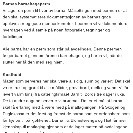
Barnas barnehageperm
Vi lager en perm til hver av barna. Målsettingen med permen er at
den skal systematisere dokumentasjonen av barnas gode
opplevelser og gode menneskemøter. I permen vil vi dokumentere
hverdagen ved å samle på noen fotografier, tegninger og
fortellinger.
Alle barna har en perm som står på avdelingen. Denne permen
følger barnet gjennom årene i barnehagen, og barna vil, når de
slutter her få den med seg hjem.
Kosthold
Maten som serveres her skal være allsidig, sunn og variert. Det skal
være frukt og grønt til alle måltider, grovt brød, melk og vann. Vi får
levert varm lunsj fra cateringfirmaet Barn til Bords tre dager i uka.
De to andre dagene serverer vi brødmat. Det er et mål at barna
skal få erfaring med å være med på matlagningen. På Skogen og
Fuglekassa er det først og fremst de barna som er ordensbarn som
får hjelpe til på kjøkkenet. Barna fra Blomsterenga og Hiet får mer
kjennskap til matlaging gjennom at de lager maten på avdelingene,