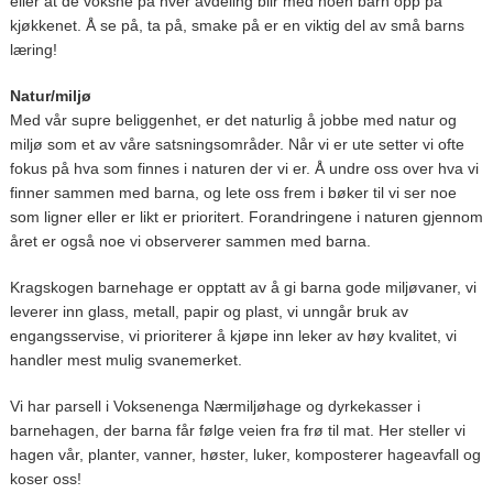
eller at de voksne på hver avdeling blir med noen barn opp på
kjøkkenet. Å se på, ta på, smake på er en viktig del av små barns
læring!
Natur/miljø
Med vår supre beliggenhet, er det naturlig å jobbe med natur og
miljø som et av våre satsningsområder. Når vi er ute setter vi ofte
fokus på hva som finnes i naturen der vi er. Å undre oss over hva vi
finner sammen med barna, og lete oss frem i bøker til vi ser noe
som ligner eller er likt er prioritert. Forandringene i naturen gjennom
året er også noe vi observerer sammen med barna.
Kragskogen barnehage er opptatt av å gi barna gode miljøvaner, vi
leverer inn glass, metall, papir og plast, vi unngår bruk av
engangsservise, vi prioriterer å kjøpe inn leker av høy kvalitet, vi
handler mest mulig svanemerket.
Vi har parsell i Voksenenga Nærmiljøhage og dyrkekasser i
barnehagen, der barna får følge veien fra frø til mat. Her steller vi
hagen vår, planter, vanner, høster, luker, komposterer hageavfall og
koser oss!