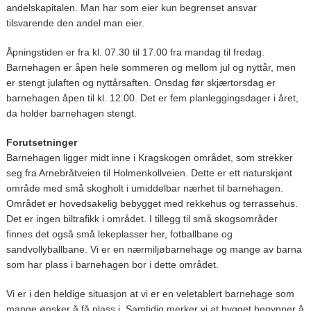
andelskapitalen. Man har som eier kun begrenset ansvar
tilsvarende den andel man eier.
Åpningstiden er fra kl. 07.30 til 17.00 fra mandag til fredag.
Barnehagen er åpen hele sommeren og mellom jul og nyttår, men
er stengt julaften og nyttårsaften. Onsdag før skjærtorsdag er
barnehagen åpen til kl. 12.00. Det er fem planleggingsdager i året,
da holder barnehagen stengt.
Forutsetninger
Barnehagen ligger midt inne i Kragskogen området, som strekker
seg fra Arnebråtveien til Holmenkollveien. Dette er ett naturskjønt
område med små skogholt i umiddelbar nærhet til barnehagen.
Området er hovedsakelig bebygget med rekkehus og terrassehus.
Det er ingen biltrafikk i området. I tillegg til små skogsområder
finnes det også små lekeplasser her, fotballbane og
sandvollyballbane. Vi er en nærmiljøbarnehage og mange av barna
som har plass i barnehagen bor i dette området.
Vi er i den heldige situasjon at vi er en veletablert barnehage som
mange ønsker å få plass i. Samtidig merker vi at bygget begynner å