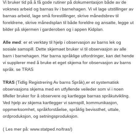
Vi bruker tid på å få gode rutiner på dokumentasjon både av de
voksnes arbeid og barnas liv i barnehagen. Vi vil lage utstillinger av
barnas arbeid, lage små forestillinger, skrive månedsbrev til
foreldrene, skrive månedsplan til både foreldre og ansatte, legge ut
bilder på skjermen i garderoben og i appen Kidplan.
Alle med
: er et verktøy til hjelp i observasjon av barns lek og
sosiale samspill. Dette skjemaet bruker vi til observasjon av alle
barn i barnehagen. Har barna språklige utfordringer, kan det hende
vi supplerer med å bruke et eget skjema for observasjon av barns
språk. se TRAS
TRAS
(Tidlig Registrering Av barns Språk),er et systematisk
observasjons skjema med en utfyllende veileder som vi i noen
tilfeller bruker for å observere og kartlegge barnas språkutvikling.
Ved hjelp av skjema kartlegger vi samspill, kommunikasjon,
oppmerksomhet, språkforståelse, språklig bevissthet, uttale,
ordproduksjon, og setningsproduksjon.
( Les mer på: www.statped.no/tras/)