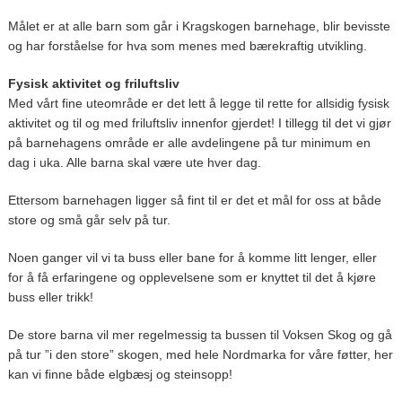
Målet er at alle barn som går i Kragskogen barnehage, blir bevisste
og har forståelse for hva som menes med bærekraftig utvikling.
Fysisk aktivitet og friluftsliv
Med vårt fine uteområde er det lett å legge til rette for allsidig fysisk
aktivitet og til og med friluftsliv innenfor gjerdet! I tillegg til det vi gjør
på barnehagens område er alle avdelingene på tur minimum en
dag i uka. Alle barna skal være ute hver dag.
Ettersom barnehagen ligger så fint til er det et mål for oss at både
store og små går selv på tur.
Noen ganger vil vi ta buss eller bane for å komme litt lenger, eller
for å få erfaringene og opplevelsene som er knyttet til det å kjøre
buss eller trikk!
De store barna vil mer regelmessig ta bussen til Voksen Skog og gå
på tur ”i den store” skogen, med hele Nordmarka for våre føtter, her
kan vi finne både elgbæsj og steinsopp!